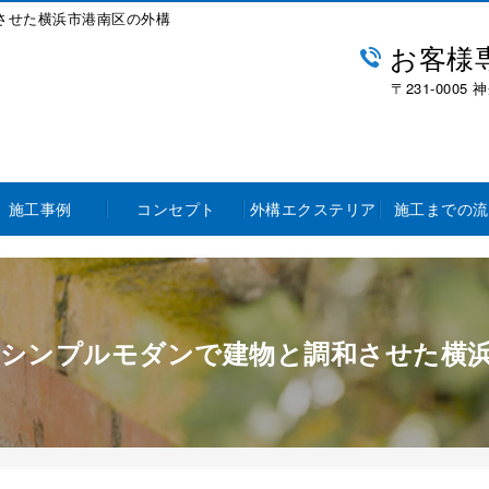
させた横浜市港南区の外構
お客様専
〒231-000
施工事例
コンセプト
外構エクステリア
施工までの流
シンプルモダンで建物と調和させた横